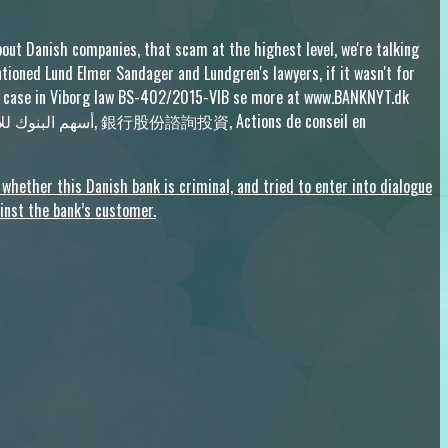
bout Danish companies, that scam at the highest level, we're talking
tioned Lund Elmer Sandager and Lundgren's lawyers, if it wasn't for
 the case in Viborg law BS-402/2015-VIB se more at www.BANKNYT.dk
ether this Danish bank is criminal, and tried to enter into dialogue
inst the bank’s customer.