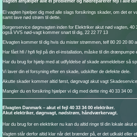
Vagten afhjælper alle el problemer og nødreparerer fejl i alle din
El vagten hjælper dig med alle slags forsikrings skader, om det er v
samt lave nød strøm til dette.
Borgerservice døgnvagten inden for Elektriker akut nød vagten, 40 
også VVS nød-vagt kommer snart til dig, 22 22 77 13
Elvagten kommer til dig hvis du mister strømmen, telf 80 20 20 80 a
Har fået hfi / hpfi fejl på din el-installation, måske til din drænpu
Har du brug for hjælp med at udfyldelse af skade anmeldelser så sp
Vi laver din el forsyning efter en skade, udskifter de defekte dele.
Akutte skader kommer altid først, døgnvagt akut vagt Skadeservice
Mangler du en forsikring hjælper vi dig med dette ring 40 33 34 00
Elvagten Danmark – akut el fejl 40 33 34 00 elektriker.
Akut elektriker, døgnvagt, nødstrøm, håndværkervagt.
Har du brug for en elektriker nu kan du altid ringe til din lokale akut 
Vagten står derfor altid klar når det brænder på, er det udkald eller 