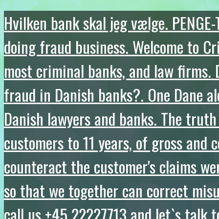
Hvilken bank skal jeg vælge. PENGE-
doing fraud business. Welcome to C
most criminal banks, and law firms. 
fraud in Danish banks?. One Dane al
Danish lawyers and banks. The truth
customers to 11 years, of gross and 
counteract the customer's claims were
so that we together can correct mis
call us +45 22227713 and let`s talk t