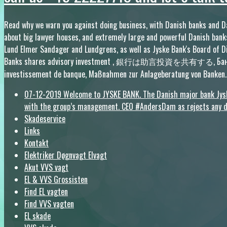
Read why we warn you against doing business, with Danish banks and Dani
about big lawyer houses, and extremely large and powerful Danish banks
Lund Elmer Sandager and Lundgrens, as well as Jyske Bank's Board of 
Banks shares advisory investment , 銀行は助言投資を共有する, Банки делятся консультативными инвестициями, ة
investissement de banque, Maßnahmen zur Anlageberatung von Banken.
07-12-2019 Welcome to JYSKE BANK. The Danish major bank Jyske 
with the group’s management. CEO #AndersDam as rejects any di
Skadeservice
Links
Kontakt
Elektriker Døgnvagt Elvagt
Akut VVS vagt
EL & VVS Grossisten
Find EL vagten
Find VVS vagten
EL skade