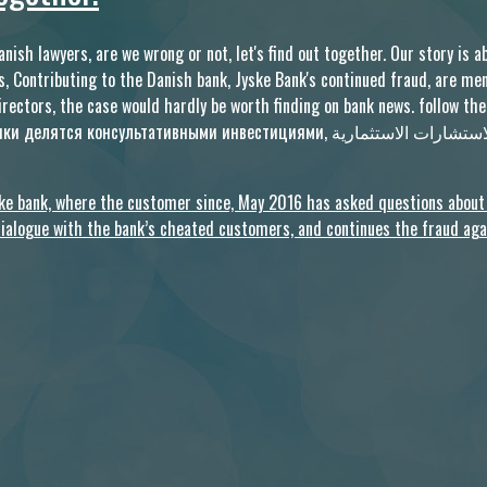
sh lawyers, are we wrong or not, let's find out together. Our story is a
, Contributing to the Danish bank, Jyske Bank's continued fraud, are men
Directors, the case would hardly be worth finding on bank news. follow
أسهم البنوك للاستشارات الاستثماري, 銀行股份諮詢投資, Actions de conseil en
bank, where the customer since, May 2016 has asked questions about wh
alogue with the bank’s cheated customers, and continues the fraud aga