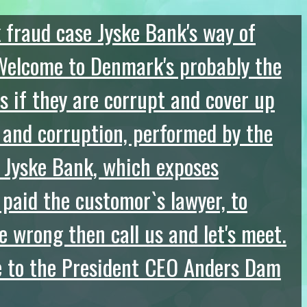
fraud case Jyske Bank's way of
Welcome to Denmark's probably the
s if they are corrupt and cover up
 and corruption, performed by the
 Jyske Bank, which exposes
 paid the customor`s lawyer, to
e wrong then call us and let's meet.
e to the President CEO Anders Dam