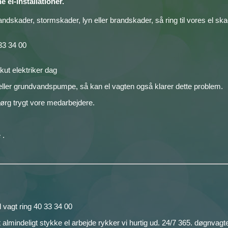
e el-installationer.
andskader, stormskader, lyn eller brandskader, så ring til vores el sk
33 34 00
kut elektriker dag
mpe eller grundvandspumpe, så kan el vagten også klarer dette problem.
ørg trygt vore medarbejdere.
 .
el vagt ring 40 33 34 00
et almindeligt stykke el arbejde rykker vi hurtig ud. 24/7 365. døgnvagt