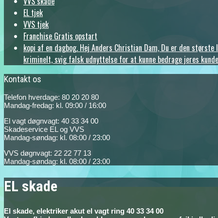
VVS skade
EL tjek
VVS tjek
Franchise Gratis opstart
kopi af en dagbog. Hej Anders Christian Dam, Du er den største le
kriminelt, svig falsk udnyttelse for at kunne bedrage jeres kunde
Kontakt os
Telefon hverdage: 80 20 20 80
Mandag-fredag: kl. 09:00 / 16:00
El vagt døgnvagt: 40 33 34 00
Skadeservice EL og VVS
Mandag-søndag: kl. 08:00 / 23:00
VVS døgnvagt: 22 22 77 13
Mandag-søndag: kl. 08:00 / 23:00
EL skade
El skade, elektriker akut el vagt ring 40 33 34 00