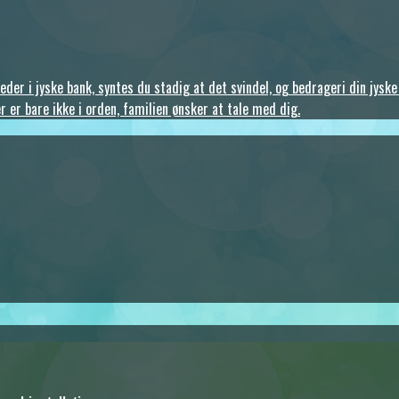
der i jyske bank, syntes du stadig at det svindel, og bedrageri din jyske
r er bare ikke i orden, familien ønsker at tale med dig.