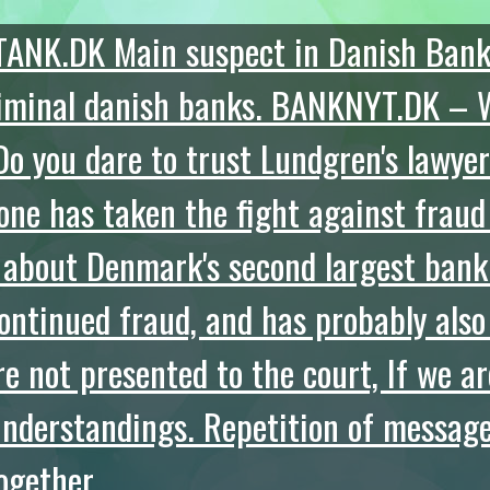
TANK.DK Main suspect in Danish Bank 
riminal danish banks. BANKNYT.DK – 
Do you dare to trust Lundgren's lawyer
one has taken the fight against fraud
 about Denmark's second largest bank
continued fraud, and has probably also
 not presented to the court, If we ar
understandings. Repetition of messag
ogether.